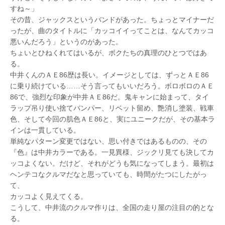
すね～」
その昔、ジャックスというバンドがあった。ちょっとマイナーだ
ったが、曲のタイトルに「カッコイイってことは、なんてカッコ
悪いんだろう」というのがあった。
ちょいとひねくれてはいるが、ボクたちの真理のひとつではあ
る。
中井くんのＡＥ86歴は長い。イメージとしては、ずっとＡＥ86
に乗り続けている……そう言ってもいいだろう。ボロボロのＡＥ
86で、強烈な印象が中井ＡＥ86だ。鬼キャンに始まって、タイ
ラップ吊り使い捨てバンパー、リベット留め、艶消し塗装、戦車
色、そして今回の肌色ＡＥ86と、実にユニークだが、その基本ラ
インは一貫している。
単純なパターン変更ではない、思い付きではあるものの、その
『色』は中井カラーである。一見異様、ジックリ見ても決してカ
ッコよくない。だけど、それがどうも気になってしまう。最初は
ヘンテコなクルマだなと思っていても、時間がたつにしたがっ
て、
カッコよく見えてくる。
こうして、中井流のクルマ作りは、全国の走り屋の注目の的とな
る。