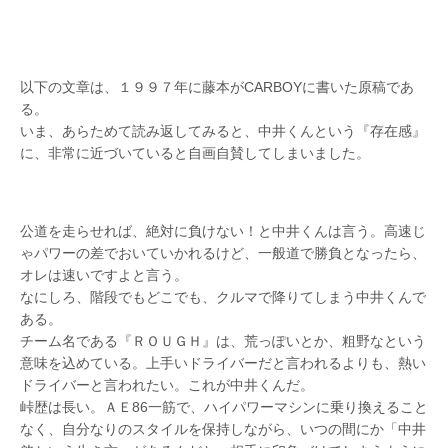
以下の文章は、１９９７年に藤本がCARBOYに書いた原稿であ
る。
いま、あらためて読み返してみると、中井くんという『存在感』
に、非常に近づいていると自画自賛してしまいました。
公道を走らせれば、絶対に負けない！と中井くんは言う。高速じ
ゃパワーの差でおいていかれるけど、一般道で勝負となったら、
オレは速いですよと言う。
なにしろ、階段でもどこでも、クルマで降りてしまう中井くんで
ある。
チーム名である『ＲＯＵＧＨ』は、荒っぽいとか、粗野なという
意味を込めている。上手いドライバーだと言われるよりも、熱い
ドライバーと言われたい。これが中井くんだ。
峠歴は長い。ＡＥ86一筋で、ハイパワーマシンに乗り換えること
なく、自分なりのスタイルを保持しながら、いつの間にか「中井