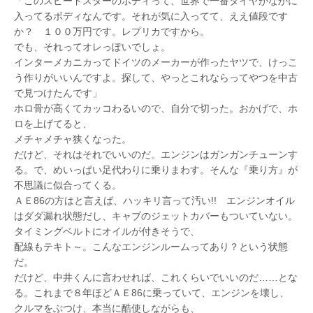
「このスピードスターのボディって、世界で一番タイヤがなかに
入ってるボディなんです。それが気に入ってて、ええ値段です
か？ １００万円です。レプリカですから。
でも、それってオレっぽいでしょ。
インターメカニカってドイツのメーカーが作ったヤツで、けっこ
う作りがいいんですよ。探して、やっとこれならってやつを中古
で見つけたんです」
ホロ骨が高くてカッコわるいので、自分で切った。おかげで、ホ
ロを上げてると、
メチャメチャ狭くなった。
だけど、それはそれでいいのだ。エンジンはガンガンチューンす
る。で、めいっぱい足代わりに乗りまわす。そんな『乗り方』が
不思議に似合ってくる。
ＡＥ86の方はと言えば、ハッキリ言って汚い!! エンジンオイル
はダダ漏れ状態だし、キャブのジェットカバーもついていない。
タイミングベルトにオイルが付きそうで、
配線もテキト～。こんなエンジンルームってあり？という状態
だ。
だけど、中井くんに言わせれば、これくらいでいいのだ……とな
る。これまで８年ほどＡＥ86に乗っていて、エンジンを壊し、
クルマをぶつけ、本当に酷使しながらも、