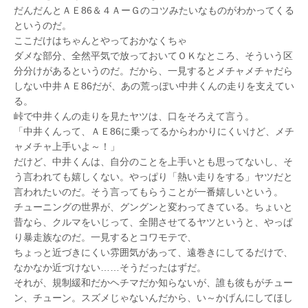
だんだんとＡＥ86＆４ＡーＧのコツみたいなものがわかってくる
というのだ。
ここだけはちゃんとやっておかなくちゃ
ダメな部分、全然平気で放っておいてＯＫなところ、そういう区
分分けがあるというのだ。だから、一見するとメチャメチャだら
しない中井ＡＥ86だが、あの荒っぽい中井くんの走りを支えてい
る。
峠で中井くんの走りを見たヤツは、口をそろえて言う。
「中井くんって、ＡＥ86に乗ってるからわかりにくいけど、メチ
ャメチャ上手いよ～！」
だけど、中井くんは、自分のことを上手いとも思ってないし、そ
う言われても嬉しくない。やっぱり「熱い走りをする」ヤツだと
言われたいのだ。そう言ってもらうことが一番嬉しいという。
チューニングの世界が、グングンと変わってきている。ちょいと
昔なら、クルマをいじって、全開させてるヤツというと、やっぱ
り暴走族なのだ。一見するとコワモテで、
ちょっと近づきにくい雰囲気があって、遠巻きにしてるだけで、
なかなか近づけない……そうだったはずだ。
それが、規制緩和だかヘチマだか知らないが、誰も彼もがチュー
ン、チューン。スズメじゃないんだから、い～かげんにしてほし