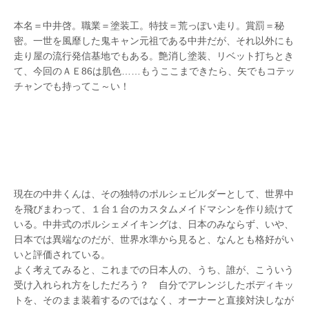
本名＝中井啓。職業＝塗装工。特技＝荒っぽい走り。賞罰＝秘
密。一世を風靡した鬼キャン元祖である中井だが、それ以外にも
走り屋の流行発信基地でもある。艶消し塗装、リベット打ちとき
て、今回のＡＥ86は肌色……もうここまできたら、矢でもコテッ
チャンでも持ってこ～い！
現在の中井くんは、その独特のポルシェビルダーとして、世界中
を飛びまわって、１台１台のカスタムメイドマシンを作り続けて
いる。中井式のポルシェメイキングは、日本のみならず、いや、
日本では異端なのだが、世界水準から見ると、なんとも格好がい
いと評価されている。
よく考えてみると、これまでの日本人の、うち、誰が、こういう
受け入れられ方をしただろう？ 自分でアレンジしたボディキッ
トを、そのまま装着するのではなく、オーナーと直接対決しなが