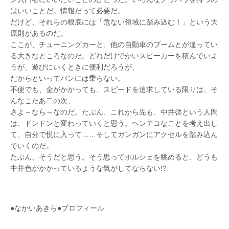
はいいことだ。情報だって必要だ。
だけど、それらの根底には「危ない領域に踏み込む！」という大
原則があるのだ。
ここが、チューニングカーと、他の自動車のブームとが違ってい
る大きなところなのだ。どれだけでかいスピーカーを積んでいよ
うが、遊びにいくときに便利だろうが、
だからといってバンには乗らない。
不便でも、金がかかっても、スピードを追求している限りは、そ
んなこたあ二の次、
さよ～なら～なのだ。たぶん、これから先も、中井啓という人間
は、ドンドンと変わっていくと思う。ヘンテコなことを考え出し
て、自分で悦に入って……そしてガンガンにアクセルを踏み込ん
でいくのだ。
たぶん、そうだと思う。そう思ってポルシェを眺めると、どうも
中井色がかかっているような気がしてならない!?
●なかいあきら●プロフィール