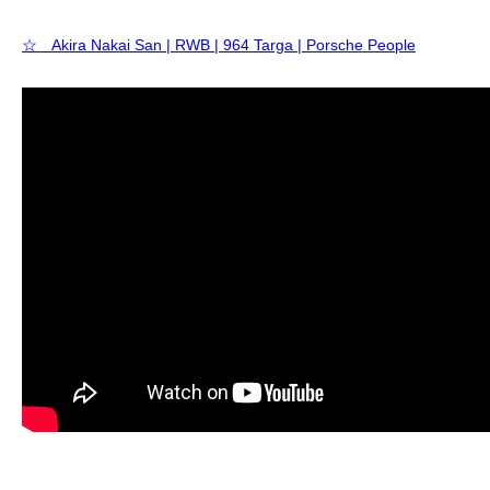
☆ Akira Nakai San | RWB | 964 Targa | Porsche People