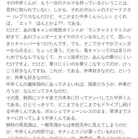
その中井くんが、もう一台のクルマを持っているということは、
意外に知られていない。しかも、それがポルシェのスピードスタ
ー（レプリカなんだけど、そこがまた中井くんらしい）とくれ
ば、「エッ？ ほんとかよ??」である。
だけど、あの鬼キャンの発想ポイントが「ランチャストラトスが
好きで、あのフェンダーとタイヤのラインを出したくて、思いっ
きりキャンバーをつけたんです。でも、そこでタイヤがフェンダ
ーから出ると、ちょっと違う。だから、鬼キャンってのは走りの
ためでもなんでもなくて、カッコ追求だけ。あんなの乗りにくい
だけですよ。だけど、乗りにくいのを乗りこなすってのが、けっ
こう好きなんですね、これが」である。外車好きなのだ。という
か、外車も好きなのだ。
中井くんの趣味指向にあってさえいれば、国産だろうが、外車だ
ろうが、なんだってＯＫなのだ。
その昔、軽四にツナギ姿で六本木に行ってナンパしてた中井くん
である。ひとりっきりで、どこまでもどこまでもドライブし続け
る中井くんである。ポルシェでチェーンレスのまま、草津までス
キーに行ってしまう中井くんである。
独特の美意識は、一般常識からは奇想天外に見えてしまうのだ
が、中井くんの内部では、キチンとスジが通っているわけだ。