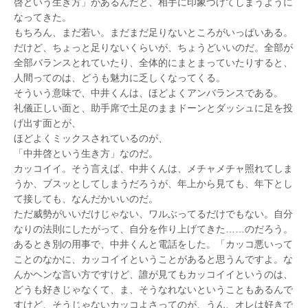
啓という生き方」があるんだと、相手に印象づけてしまうように
なってきた。
もちろん、まだ若い。まだまだ足りないところがいっぱいある。
だけど、ちょっと足りないくらいが、ちょうどいいのだ。全部が
全部バランスとれていたり、全体的にまとまっていたりすると、
人間ってのは、どうも魅力に乏しくなってくる。
そういう意味で、中井くんは、ほどよくアンバランスである。
礼儀正しい面と、助手席で土足のままドーンとダッシュに足を投
げ出す面とが、
ほどよくミックスされているのが、
「中井啓という生き方」なのだ。
カッコイイ。そう言えば、中井くんは、メチャメチャ照れてしま
うか、ブスッとしてしまうだろうが、年上から見ても、年下とし
て接しても、なんだかいいのだ。
ただ威勢がいいだけじゃない、ワルぶってるだけでもない。自分
なりの法則にしたがって、自分を作り上げてきた……のだろう。
あるとき別の用事で、中井くんと電話をした。「カッコ悪いって
ことのなかに、カッコイイということがあると思うんですよ。な
んかヘンな言い方ですけど、誰が見てもカッコイイというのは、
どうも好きじゃなくて、ま、そうなれないということもあるんで
すけど、そうじゃないカッコよさってのが、うん、オレは好きで