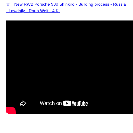
☆ New RWB Porsche 930 Shinkiro - Building process - Russia
- Lowdaily - Rauh Welt - 4 K.