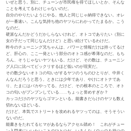
いぜと思う。別に、チューンが市民権を得てほしいとか、そんな
ことを考えてるわけじゃないのだ。
自分のやりたいようにやる。他人と同じじゃ納得できない。オレ
が一番速い。こんな気持ち他のヤツらにわかってたまるか。こう
なのだ。
硬派なんだかどうだかしらないけれど、オトコでありたい（別に
女の子だって同じなんだけど）と思い続けているわけだ。
昨今のチューニング兄ちゃんは、パワーと情報だけは持ってるけ
ど、肝心の、ここ一発という部分のオトコ感が希薄なのだ。もち
ろん、そうじゃないヤツもいる。だけど、その数は、チューニン
グ人口に比べてビックリするほど低いのが現実だ。
その数少ないオトコの匂いがするヤツのうちのひとりが、中井く
んなんだろうと思う。ときには少年であり、やけにオトナであ
り、たまにはバカやってる。だけど、その根本のところで、オト
コの匂いがプンプンしている……ちょっと誉めすぎか？
カッコだけのヤツならゴマンといる。能書きだらけのヤツも数え
切れないほどいる。
だけど、本気でストリートを攻めれるヤツってのは、そうそうい
ないのだ。
能書きをたれてるヒマがあるならアクセル踏め！ これがチュー
ン入門者にいいたいことのひとつだ。いろんなノウハウを持つの